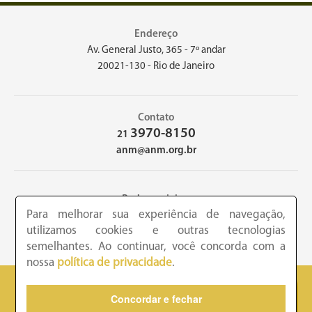
Endereço
Av. General Justo, 365 - 7º andar
20021-130 - Rio de Janeiro
Contato
3970-8150
21
anm@anm.org.br
Redes sociais
Para melhorar sua experiência de navegação,
utilizamos cookies e outras tecnologias
semelhantes. Ao continuar, você concorda com a
nossa
política de privacidade
.
2026 - Academia Nacional de Medicina - Copyright © todos os
Concordar e fechar
direitos reservados