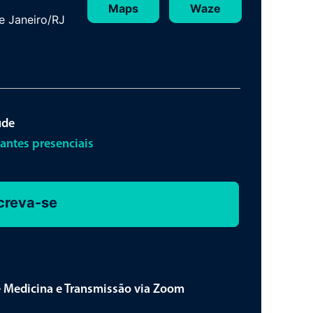
Maps
Waze
de Janeiro/RJ
úde
pantes presenciais
creva-se
e Medicina e Transmissão via Zoom