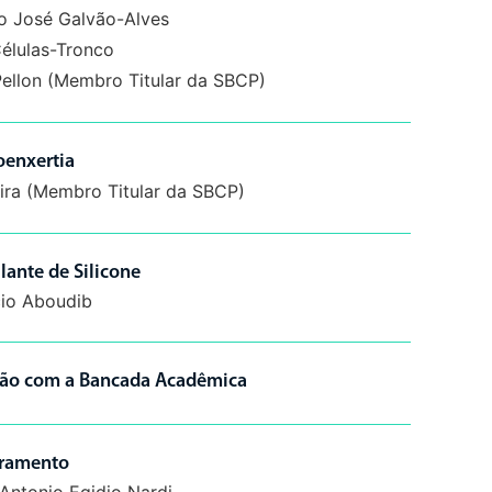
 José Galvão-Alves
élulas-Tronco
 Pellon (Membro Titular da SBCP)
oenxertia
eira (Membro Titular da SBCP)
ante de Silicone
io Aboudib
são com a Bancada Acadêmica
rramento