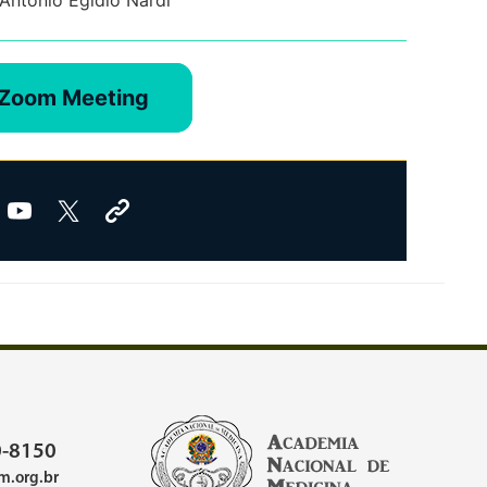
Antonio Egidio Nardi
 Zoom Meeting
-8150
.org.br