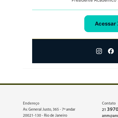
Presidente Acadêmico 
Acessar
Endereço
Contato
3970
Av. General Justo, 365 - 7º andar
21
20021-130 - Rio de Janeiro
anm@anm