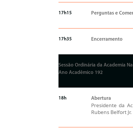
17h15
Perguntas e Comen
17h35
Encerramento
Sessão Ordinária da Academia Na
Ano Acadêmico 192
18h
Abertura
Presidente da Ac
Rubens Belfort Jr.