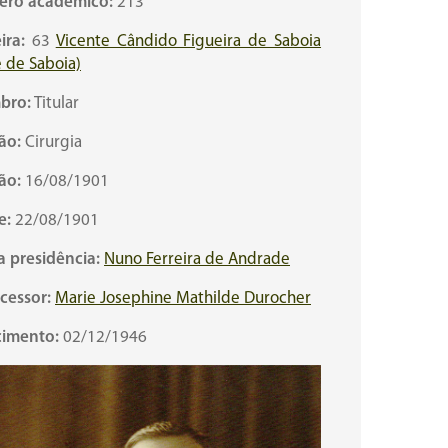
ro acadêmico:
213
ira:
63
Vicente Cândido Figueira de Saboia
 de Saboia)
bro:
Titular
ão:
Cirurgia
ão:
16/08/1901
e:
22/08/1901
a presidência:
Nuno Ferreira de Andrade
cessor:
Marie Josephine Mathilde Durocher
cimento:
02/12/1946