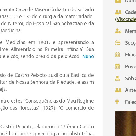
Núme
a Santa Casa de Misericórdia tendo servido
Cade
rias 12ª e 13ª de cirurgia da maternidade.
(Visconde
de Niterói, do Hospital São Sebastião e da
 Medicina.
Mem
de Medicina em 1901, e apresentando a
Secç
e Alimentício na Primeira Infância”. Sua
Eleiç
 eleição, sendo presidida pelo Acad.
Nuno
Poss
sio de Castro Peixoto auxiliou a Basílica de
Sob 
altar de Nossa Senhora da Piedade, e assim
eja.
Ante
 dentre estes “Consequências do Mau Regime
Fale
ação das florestas” (1927), “O comercio de
 Castro Peixoto, elaborou o “Prêmio Castro
 inédito sobre ginecologia ou obstetrícia,