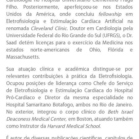
Cardiologia no Hospital Universitário Clementino Fraga
Filho. Posteriormente, aperfeiçoou-se nos Estados
Unidos da América, onde concluiu
fellowship
em
Eletrofisiologia e Estimulação Cardíaca Artificial na
renomada
Cleveland Clinic
. Doutor em Cardiologia pela
Universidade Federal do Rio Grande do Sul (UFRGS), o Dr.
Saad detém licenças para o exercício da Medicina nos
estados norte-americanos de Ohio, Flórida e
Massachusetts.
Sua atuação clínica e acadêmica distingue-se por
relevantes contribuições à prática da Eletrofisiologia.
Ocupou posições de liderança como Chefe do Serviço
de Eletrofisiologia e Estimulação Cardíaca do Hospital
Pró-Cardíaco e Diretor da mesma especialidade no
Hospital Samaritano Botafogo, ambos no Rio de Janeiro.
No exterior, integrou o corpo clínico do
Beth Israel
Deaconess Medical Center
, em Boston, atuando também
como Instrutor da
Harvard Medical School
.
É autor de diversas publicações científicas, capítulos de