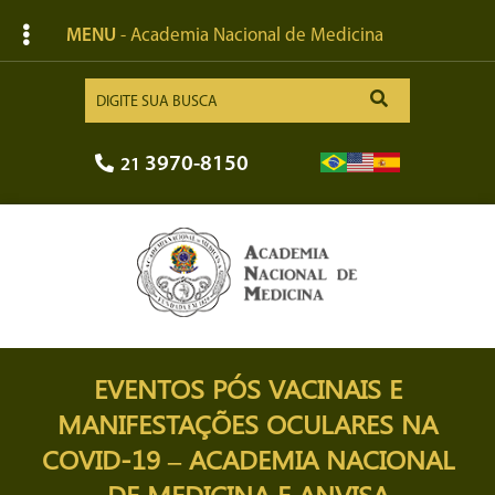
MENU
- Academia Nacional de Medicina
3970-8150
21
EVENTOS PÓS VACINAIS E
MANIFESTAÇÕES OCULARES NA
COVID-19 – ACADEMIA NACIONAL
DE MEDICINA E ANVISA