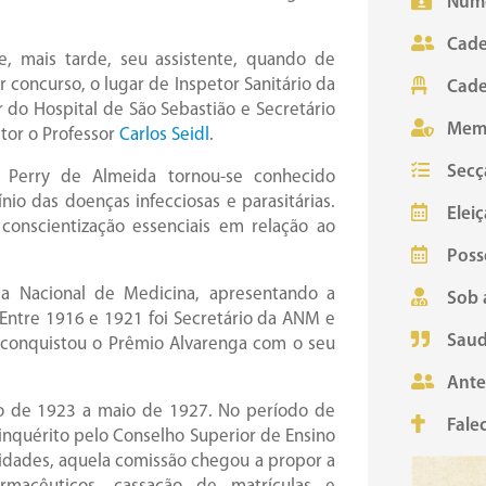
Núme
Cade
, mais tarde, seu assistente, quando de
 concurso, o lugar de Inspetor Sanitário da
Cade
r do Hospital de São Sebastião e Secretário
Mem
tor o Professor
Carlos Seidl
.
Secç
r. Perry de Almeida tornou-se conhecido
io das doenças infecciosas e parasitárias.
Eleiç
onscientização essenciais em relação ao
Poss
a Nacional de Medicina, apresentando a
Sob 
 Entre 1916 e 1921 foi Secretário da ANM e
Saud
o, conquistou o Prêmio Alvarenga com o seu
Ante
o de 1923 a maio de 1927. No período de
Fale
inquérito pelo Conselho Superior de Ensino
ridades, aquela comissão chegou a propor a