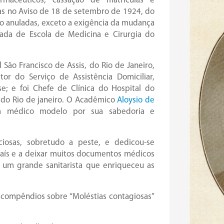
macêuticos, cassação de matrículas e
das no Aviso de 18 de setembro de 1924, do
do anuladas, exceto a exigência da mudança
da de Escola de Medicina e Cirurgia do
São Francisco de Assis, do Rio de Janeiro,
or do Serviço de Assistência Domiciliar,
se; e foi Chefe de Clínica do Hospital do
a do Rio de janeiro. O Acadêmico
Aloysio de
m médico modelo por sua sabedoria e
iosas, sobretudo a peste, e dedicou-se
país e a deixar muitos documentos médicos
 um grande sanitarista que enriqueceu as
s compêndios sobre “Moléstias contagiosas”