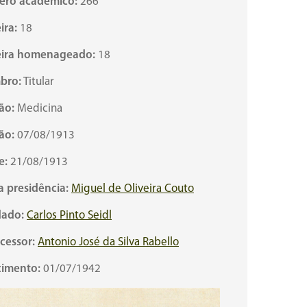
ro acadêmico:
266
ira:
18
ira homenageado:
18
bro:
Titular
ão:
Medicina
ão:
07/08/1913
e:
21/08/1913
a presidência:
Miguel de Oliveira Couto
ado:
Carlos Pinto Seidl
cessor:
Antonio José da Silva Rabello
cimento:
01/07/1942