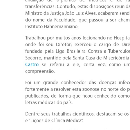
anulação de diplomas de médicos e de far
transferências. Contudo, estas disposições reuni
Ministro da Justiça João Luiz Alves, acabaram sen
do nome da Faculdade, que passou a ser chama
Instituto Hahnemanniano.
Trabalhou por muitos anos lecionando no Hospital 
onde foi seu Diretor; exerceu o cargo de Diret
fundada pela Liga Brasileira Contra a Tuberculo
Socorro, mantido pela Santa Casa de Misericórdi
Castro
se referiu a ele, certa vez, como u
compreensão.
Foi um grande conhecedor das doenças infecc
fortemente a resolver esta zoonose no norte do 
publicados, de forma que ficou conhecido como
letras médicas do país.
Dentre seus trabalhos científicos, destacam-se o
e “Lições de Clínica Médica”.