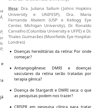
: Dra. Juliana Sallum (Johns Hopkins
Mesa
ma
University e UNIFESP), Dra. Maria
M,
Fernanda Abalem (USP e Kellogg Eye
Center, Michigan University), Dr. Ronaldo
Carvalho (Columbia University e UFPE) e Dr.
P,
Thales Guimarães (Moorfields Eye Hospital-
er
Londres)
r.
P,
Doenças hereditárias da retina: Por onde
começar?
 e
Antiangiogênese: DMRI e doenças
vasculares da retina serão tratadas por
terapia gênica?
ra
Doença de Stargardt e DMRI seca: o que
as pesquisas podem nos trazer?
já
CRISPR em pesquisa clínica para tratar