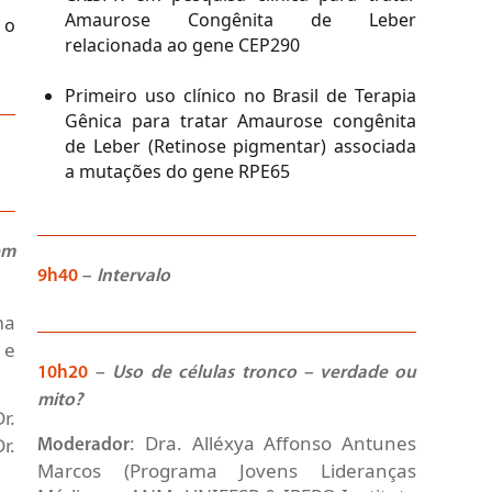
Amaurose Congênita de Leber
 o
relacionada ao gene CEP290
Primeiro uso clínico no Brasil de Terapia
Gênica para tratar Amaurose congênita
de Leber (Retinose pigmentar) associada
a mutações do gene RPE65
em
9h40
–
Intervalo
ma
 e
10h20
–
Uso de células tronco – verdade ou
mito?
r.
: Dra. Alléxya Affonso Antunes
r.
Moderador
Marcos (Programa Jovens Lideranças