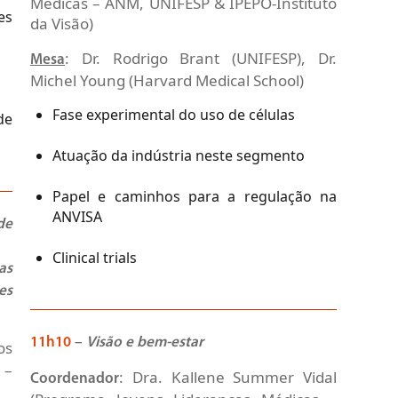
Médicas – ANM, UNIFESP & IPEPO-Instituto
es
da Visão)
: Dr. Rodrigo Brant (UNIFESP), Dr.
Mesa
Michel Young (Harvard Medical School)
Fase experimental do uso de células
de
Atuação da indústria neste segmento
Papel e caminhos para a regulação na
ANVISA
de
Clinical trials
as
es
11h10
–
Visão e bem-estar
os
 –
: Dra. Kallene Summer Vidal
Coordenador