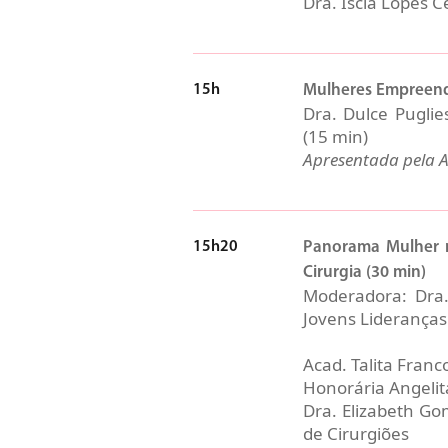
Dra. Iscia Lopes 
15h
Mulheres Empreen
Dra. Dulce Pugli
(15 min)
Apresentada pela A
15h20
Panorama Mulher n
Cirurgia (30 min)
Moderadora: Dra
Jovens Lideranças
Acad. Talita Franc
Honorária Angeli
Dra. Elizabeth Go
de Cirurgiões