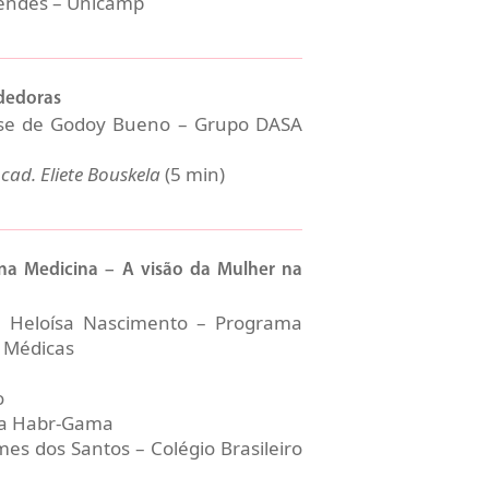
Cendes – Unicamp
dedoras
ese de Godoy Bueno – Grupo DASA
cad. Eliete Bouskela
(5 min)
a Medicina – A visão da Mulher na
. Heloísa Nascimento – Programa
 Médicas
o
ta Habr-Gama
mes dos Santos – Colégio Brasileiro