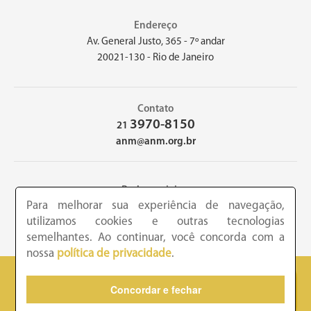
Endereço
Av. General Justo, 365 - 7º andar
20021-130 - Rio de Janeiro
Contato
3970-8150
21
anm@anm.org.br
Redes sociais
Para melhorar sua experiência de navegação,
utilizamos cookies e outras tecnologias
semelhantes. Ao continuar, você concorda com a
nossa
política de privacidade
.
2026 - Academia Nacional de Medicina - Copyright © todos os
Concordar e fechar
direitos reservados