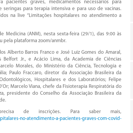
ra pacientes graves, medicamentos necessários para
 seringas para terapia intensiva e para uso de vacinas.
idos na live “Limitações hospitalares no atendimento a
 Medicina (ANM), nesta sexta-feira (29/1), das 9:00 às
ou pela plataforma zoom/anmbr.
los Alberto Barros Franco e José Luiz Gomes do Amaral,
Belfort Jr., e Acácio Lima, da Academia de Ciências
arcelo Morales, do Ministério da Ciência, Tecnologia e
lia; Paulo Fraccaro, diretor da Associação Brasileira da
dontológicos, Hospitalares e dos Laboratórios; Felipe
’Or; Marcelo Viana, chefe da Fisioterapia Respiratória do
a, presidente do Conselho da Associação Brasileira da
de.
isa de inscrições. Para saber mais,
pitalares-no-atendimento-a-pacientes-graves-com-covid-