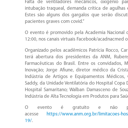
Falta de ventiladores mecânicos, oxigênio pa
intubação traqueal, demanda crítica de agulhas e
Estes são alguns dos gargalos que serão discut
pacientes graves com covid.”
O evento é promovido pela Academia Nacional de
12:00, nos canais virtuais Facebook/acadnacmed 
Organizado pelos acadêmicos Patrícia Rocco, Car
terá abertura dos presidentes da ANM, Rubens 
Farmacêuticas do Brasil. Entre os convidados, M
Inovação; Jorge Afiune, diretor médico da Cristá
Indústria de Artigos e Equipamentos Médicos, O
Saddy, da Unidade Ventilatória do Hospital Copa D
Hospital Samaritano; Walban Damasceno de Souz
Indústria de Alta Tecnologia em Produtos para Saú
O evento é gratuito e não prec
acesse
https://www.anm.org.br/limitacoes-hos
19/
.