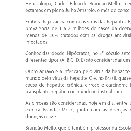
Hepatologia, Carlos Eduardo Brandão-Mello, m
estamos em pleno Julho Amarelo, o mês de consci
Embora haja vacina contra os vírus das hepatites B,
prevalência de 1 a 2 milhões de casos da doen
menos de 30% tratados com as drogas antivirai
infectados.
o
Conhecidas desde Hipócrates, no 5
século antes
diferentes tipos (A, B,C, D, E) são consideradas 
Outro agravo é a infecção pelo vírus da hepatit
mundo pelo vírus da hepatite C e, no Brasil, quase
causa de hepatite crônica, cirrose e carcinoma 
transplante hepático no mundo industrializado.
As cirroses são consideradas, hoje em dia, entre
explica Brandão-Mello, junto com as doenças c
doenças renais.
Brandão-Mello, que é também professor da Escola d