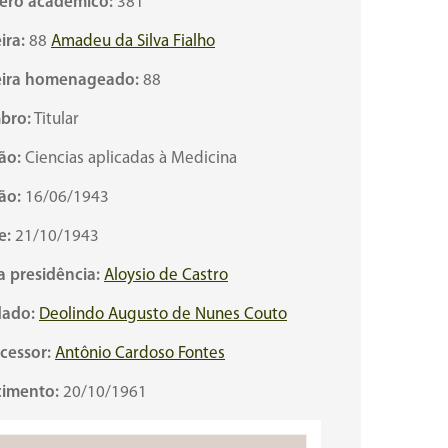
ro acadêmico:
381
ira:
88
Amadeu da Silva Fialho
ira homenageado:
88
bro:
Titular
ão:
Ciencias aplicadas à Medicina
ão:
16/06/1943
e:
21/10/1943
a presidência:
Aloysio de Castro
ado:
Deolindo Augusto de Nunes Couto
cessor:
Antônio Cardoso Fontes
cimento:
20/10/1961