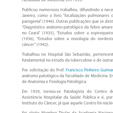
Faculdade de Medicina, em 1933.
Publicou numerosos trabalhos, difundindo a nec
Janeiro, como o livro “localizações pulmonares
patogenia” (1946). Outras publicações que se dest
“Diagnóstico anátomo-patológico da febre amarel
no Ceará” (1935), “Estudos sobre a espiroqueto
(1936), “Estudos sobre a nosologia do nordeste 
câncer” (1942).
Trabalhou no Hospital São Sebastião, pertencen
fundamental no estudo da tuberculose e de outras 
Por solicitação do Prof.
Francisco Pinheiro Guima
anátomo-patológico da Faculdade de Medicina. Em
de Anatomia e Fisiologia Patológica.
Em 1939, tornou-se Patologista do Centro d
Assistência Hospitalar da Saúde Pública e é, p
Instituto do Câncer, já que aquele Centro foi núcl