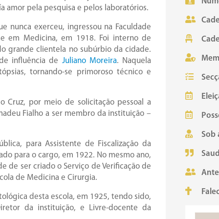
Núme
ía amor pela pesquisa e pelos laboratórios.
Cade
ue nunca exerceu, ingressou na Faculdade
se em Medicina, em 1918. Foi interno de
Cade
do grande clientela no subúrbio da cidade.
Mem
nde influência de
Juliano Moreira
. Naquela
tópsias, tornando-se primoroso técnico e
Secç
Eleiç
o Cruz, por meio de solicitação pessoal a
Amadeu Fialho a ser membro da instituição –
Poss
Sob 
lica, para Assistente de Fiscalização da
Saud
ado para o cargo, em 1922. No mesmo ano,
e de ser criado o Serviço de Verificação de
Ante
scola de Medicina e Cirurgia.
Fale
tológica desta escola, em 1925, tendo sido,
iretor da instituição, e Livre-docente da