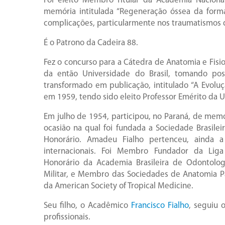
Foi eleito Membro Titular da Academia Nacion
memória intitulada “Regeneração óssea da forma
complicações, particularmente nos traumatismos d
É o Patrono da Cadeira 88.
Fez o concurso para a Cátedra de Anatomia e Fisi
da então Universidade do Brasil, tomando po
transformado em publicação, intitulado “A Evolu
em 1959, tendo sido eleito Professor Emérito da U
Em julho de 1954, participou, no Paraná, de memor
ocasião na qual foi fundada a Sociedade Brasileir
Honorário. Amadeu Fialho pertenceu, ainda a
internacionais. Foi Membro Fundador da Liga
Honorário da Academia Brasileira de Odontolog
Militar, e Membro das Sociedades de Anatomia P
da American Society of Tropical Medicine.
Seu filho, o Acadêmico
Francisco Fialho
, seguiu 
profissionais.