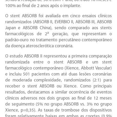
100% ao final de 2 anos após o implante.
O stent ABSORB foi avaliada em cinco ensaios clínicos
randomizados (ABSORB II, EVERBIO II, ABSORB III, ABSORB
Japan e ABSORB China), sendo comparado aos stents
a
farmacológicos de 2
geração, que representam o
padrão-ouro no tratamento percutâneo contemporâneo
da doença aterosclerótica coronária.
O estudo ABSORB II representou a primeira comparação
randomizada entre o stent ABSORB e um stent
farmacológico contemporâneo (Xience, Abbott Vascular)
e incluiu 501 pacientes com até duas lesões coronárias
de moderada complexidade, randomizados (2:1) para
receber o stent ABSORB ou Xience. Como principais
resultados, destacamos a similar ocorrência de eventos
clínicos adversos nos dois grupos ao final de 12 meses
de seguimento (5% no grupo ABSORB vs. 3% no grupo
Xience, p=0,35). As taxas de trombose dos dispositivos
foram relativamente baixas em ambas as coortes (0,9%