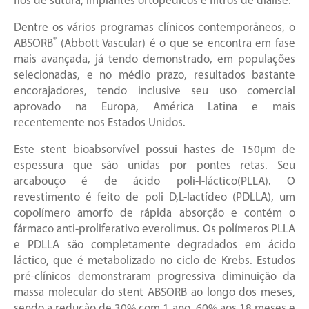
fios de sutura, implantes ortopédicos e filtros de diálise.
Dentre os vários programas clínicos contemporâneos, o
®
ABSORB
(Abbott Vascular) é o que se encontra em fase
mais avançada, já tendo demonstrado, em populações
selecionadas, e no médio prazo, resultados bastante
encorajadores, tendo inclusive seu uso comercial
aprovado na Europa, América Latina e mais
recentemente nos Estados Unidos.
Este stent bioabsorvível possui hastes de 150μm de
espessura que são unidas por pontes retas. Seu
arcabouço é de ácido poli-l-láctico(PLLA). O
revestimento é feito de poli D,L-lactídeo (PDLLA), um
copolímero amorfo de rápida absorção e contém o
fármaco anti-proliferativo everolimus. Os polímeros PLLA
e PDLLA são completamente degradados em ácido
láctico, que é metabolizado no ciclo de Krebs. Estudos
pré-clínicos demonstraram progressiva diminuição da
massa molecular do stent ABSORB ao longo dos meses,
sendo a redução de 30% com 1 ano, 60% aos 18 meses e