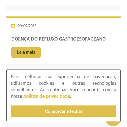
29/09/2015
DOENÇA DO REFLUXO GASTROESOFAGEANO
Leia mais
Para melhorar sua experiência de navegação,
utilizamos cookies e outras tecnologias
17/09/2015
semelhantes. Ao continuar, você concorda com a
nossa
política de privacidade
.
DESCOLAMENTO DA RETINA
Concordar e fechar
Leia mais